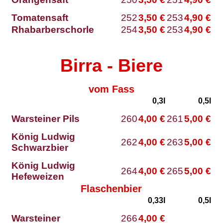
Tomatensaft
252
3,50
€
253
4,90
€
Rhabarberschorle
254
3,50
€
253
4,90
€
Birra - Biere
vom Fass
0,3l
0,5l
Warsteiner Pils
260
4,00
€
261
5,00
€
König Ludwig
262
4,00
€
263
5,00
€
Schwarzbier
König Ludwig
264
4,00
€
265
5,00
€
Hefeweizen
Flaschenbier
0,33l
0,5l
Warsteiner
266
4,00
€