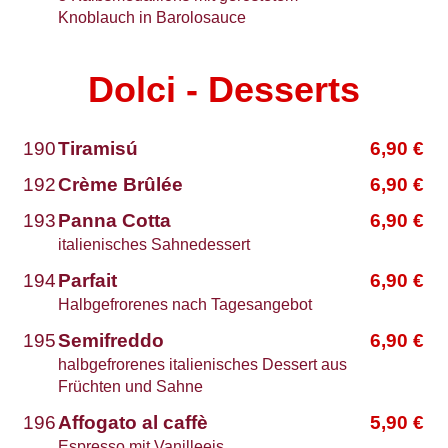
Knoblauch in Barolosauce
Dolci - Desserts
190
Tiramisú
6,90
€
192
Crème Brûlée
6,90
€
193
Panna Cotta
6,90
€
italienisches Sahnedessert
194
Parfait
6,90
€
Halbgefrorenes nach Tagesangebot
195
Semifreddo
6,90
€
halbgefrorenes italienisches Dessert aus
Früchten und Sahne
196
Affogato al caffè
5,90
€
Espresso mit Vanilleeis