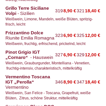
Grillo Terre Siciliane
319
8,90
€
321
18,40
€
Volpi
- Sizilien
Weißwein, Limone, Mandeln, weiße Blüten, spritzig-
frisch, leicht
Frizzantino Dolce
323
6,90
€
325
12,00
€
Riunite Emilia Romagna
Weißwein, fruchtig, erfrischend, prickelnd, leicht
Pinot Grigio IGT
327
6,90
€
329
12,00
€
„Cornaro“
- Hauswein
Weißwein, Grauburgunder, Montelliana - Venetien,
fruchtig-intensiv, charakteristisch, mittelkräftig
Vermentino Toscana
IGT „Perolla“
346
8,90
€
347
18,40
€
Vermentino
Weißwein, San Felice - Toscana, Grapefruit, weiße
Blüten, Zitrus, schöne Struktur, mittelkräftig