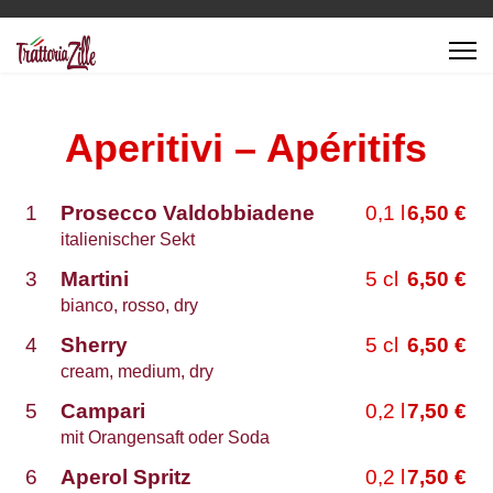
Aperitivi – Apéritifs
1
Prosecco Valdobbiadene
0,1 l
6,50
€
italienischer Sekt
3
Martini
5
cl
6,50
€
bianco, rosso, dry
4
Sherry
5
cl
6,50
€
cream, medium, dry
5
Campari
0,2
l
7,50
€
mit Orangensaft oder Soda
6
Aperol Spritz
0,2
l
7,50
€