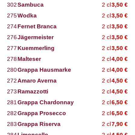
302
Sambuca
2
cl
3,50
€
275
Wodka
2
cl
3,50
€
274
Fernet Branca
2
cl
3,50
€
276
Jägermeister
2
cl
3,50
€
277
Kuemmerling
2
cl
3,50
€
278
Malteser
2
cl
4,00
€
280
Grappa Hausmarke
2
cl
4,00
€
272
Amaro Averna
2
cl
4,50
€
273
Ramazzotti
2
cl
4,50
€
281
Grappa Chardonnay
2
cl
6,50
€
282
Grappa Prosecco
2
cl
6,50
€
283
Grappa Riserva
2
cl
7,90
€
284
Limoncello
2
cl
4,50
€