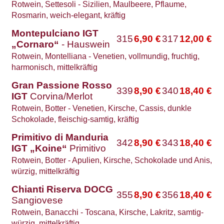
Rotwein, Settesoli - Sizilien, Maulbeere, Pflaume,
Rosmarin, weich-elegant, kräftig
Montepulciano IGT
315
6,90
€
317
12,00
€
„Cornaro“
- Hauswein
Rotwein, Montelliana - Venetien, vollmundig, fruchtig,
harmonisch, mittelkräftig
Gran Passione Rosso
339
8,90
€
340
18,40
€
IGT
Corvina/Merlot
Rotwein, Botter - Venetien, Kirsche, Cassis, dunkle
Schokolade, fleischig-samtig, kräftig
Primitivo di Manduria
342
8,90
€
343
18,40
€
IGT „Koine“
Primitivo
Rotwein, Botter - Apulien, Kirsche, Schokolade und Anis,
würzig, mittelkräftig
Chianti Riserva DOCG
355
8,90
€
356
18,40
€
Sangiovese
Rotwein, Banacchi - Toscana, Kirsche, Lakritz, samtig-
würzig, mittelkräftig