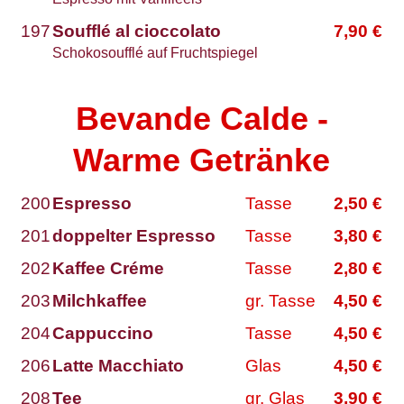
197
Soufflé al cioccolato
7,90
€
Schokosoufflé auf Fruchtspiegel
Bevande Calde -
Warme Getränke
200
Espresso
Tasse
2,50
€
201
doppelter Espresso
Tasse
3,80
€
202
Kaffee Créme
Tasse
2,80
€
203
Milchkaffee
gr. Tasse
4,50
€
204
Cappuccino
Tasse
4,50
€
206
Latte Macchiato
Glas
4,50
€
208
Tee
gr. Glas
3,90
€