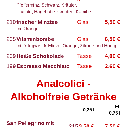
Pfefferminz, Schwarz, Kräuter,
Früchte, Hagebutte, Grüntee, Kamille
210
frischer Minztee
Glas
5,50
€
mit Orange
205
Vitaminbombe
Glas
6,50
€
mit fr. Ingwer, fr. Minze, Orange, Zitrone und Honig
209
Heiße Schokolade
Tasse
4,00
€
199
Espresso Macchiato
Tasse
2,60
€
Analcolici -
Alkoholfreie Getränke
Fl.
0,25
l
0,75
l
San Pellegrino mit
215
3,50
€
7,50
€