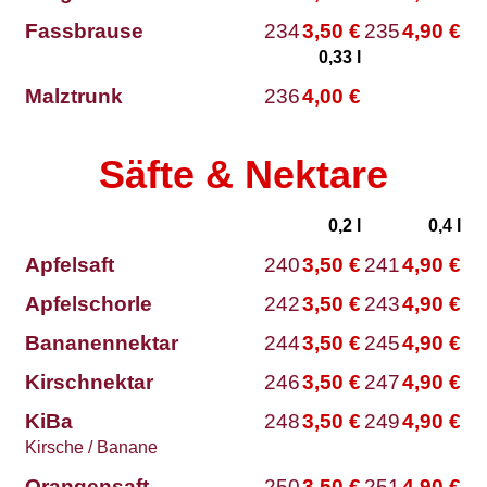
Fassbrause
234
3,50
€
235
4,90
€
0,33
l
Malztrunk
236
4,00
€
Säfte & Nektare
0,2
l
0,4
l
Apfelsaft
240
3,50
€
241
4,90
€
Apfelschorle
242
3,50
€
243
4,90
€
Bananennektar
244
3,50
€
245
4,90
€
Kirschnektar
246
3,50
€
247
4,90
€
KiBa
248
3,50
€
249
4,90
€
Kirsche / Banane
Orangensaft
250
3,50
€
251
4,90
€