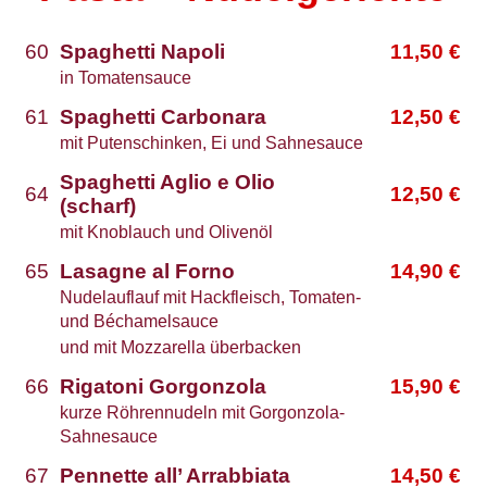
60
Spaghetti Napoli
11,50
€
in Tomatensauce
61
Spaghetti Carbonara
12,50
€
mit Putenschinken, Ei und Sahnesauce
Spaghetti Aglio e Olio
64
12,50
€
(scharf)
mit Knoblauch und Olivenöl
65
Lasagne al Forno
14,90
€
Nudelauflauf mit Hackfleisch, Tomaten-
und Béchamelsauce
und mit Mozzarella überbacken
66
Rigatoni Gorgonzola
15,90
€
kurze Röhrennudeln mit Gorgonzola-
Sahnesauce
67
Pennette all’ Arrabbiata
14,50
€