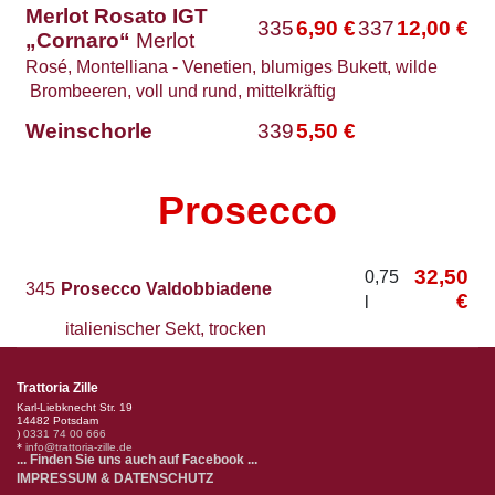
Merlot Rosato IGT
335
6,90
€
337
12,00
€
„Cornaro“
Merlot
Rosé, Montelliana - Venetien, blumiges Bukett, wilde
Brombeeren, voll und rund, mittelkräftig
Weinschorle
339
5,50
€
Prosecco
32,50
0,75
345
Prosecco Valdobbiadene
€
l
italienischer Sekt, trocken
Trattoria Zille
Karl-Liebknecht Str. 19
14482 Potsdam
)
0331 74 00 666
*
info@trattoria-zille.de
... Finden Sie uns auch auf Facebook ...
IMPRESSUM & DATENSCHUTZ