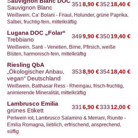
S
auvignon Blanc DOC
351
8,90
€
352
18,40
€
Sauvignon Blanc
Weißwein, Ca‘ Bolani - Friaul, Holunder, grüne Paprika,
Salbei, fruchtig-fein, mittelkräftig
Lugana DOC „Folar“
349
9,90
€
350
19,40
€
Trebbiano
Weißwein, Santi - Venetien, Birne, Pfirsich, weiße
Blüten, harmonisch-fein, mittelkräftig
Riesling QbA
„Ökologischer Anbau,
353
8,90
€
354
18,40
€
vegan“ Deutschland
Weißwein, Balthasar Ress - Rheingau, frisch-fruchtig,
animierende Mineralität, mittelkräftig
Lambrusco Emilia
331
6,90
€
333
12,00
€
grünes Etikett
Perlwein rot, Lambrusco Salamino & Merrani, Riunite -
Emilia Romagna, lieblich, erfrischend, ansprechend,
süffig