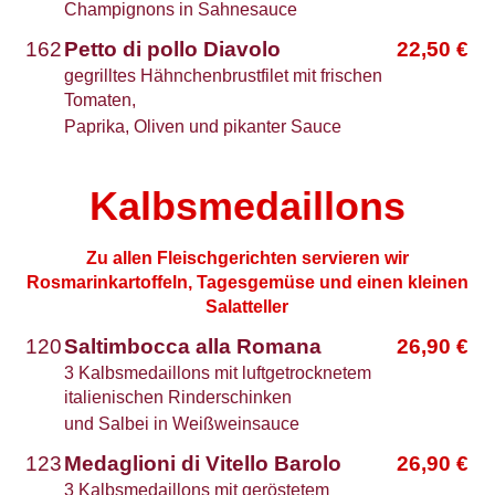
Champignons in Sahnesauce
162
Petto di pollo Diavolo
22,50
€
gegrilltes Hähnchenbrustfilet mit frischen
Tomaten,
Paprika, Oliven und pikanter Sauce
Kalbsmedaillons
Zu allen Fleischgerichten servieren wir
Rosmarinkartoffeln, Tagesgemüse und einen kleinen
Salatteller
120
Saltimbocca alla Romana
26,90
€
3 Kalbsmedaillons mit luftgetrocknetem
italienischen Rinderschinken
und Salbei in Weißweinsauce
123
Medaglioni di Vitello Barolo
26,90
€
3 Kalbsmedaillons mit geröstetem