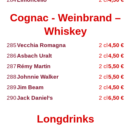
Cognac - Weinbrand –
Whiskey
285
Vecchia Romagna
2
cl
4,50
€
286
Asbach Uralt
2
cl
4,50
€
287
Rémy Martin
2
cl
5,50
€
288
Johnnie Walker
2
cl
5,50
€
289
Jim Beam
2
cl
4,50
€
290
Jack Daniel‘s
2
cl
6,50
€
Longdrinks