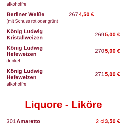
alkoholfrei
Berliner Weiße
267
4,50
€
(mit Schuss rot oder grün)
König Ludwig
269
5,00
€
Kristallweizen
König Ludwig
270
5,00
€
Hefeweizen
dunkel
König Ludwig
271
5,00
€
Hefeweizen
alkoholfrei
Liquore - Liköre
301
Amaretto
2
cl
3,50
€