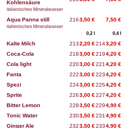
Kohlensäure
italienisches Mineralwasser
Aqua Panna still
216
3,50
€
7,50
€
italienisches Mineralwasser
0,2
l
0,4
l
Kalte Milch
213
2,20
€
214
3,20
€
Coca-Cola
218
3,00
€
219
4,20
€
Cola light
220
3,00
€
221
4,20
€
Fanta
222
3,00
€
223
4,20
€
Spezi
224
3,00
€
225
4,20
€
Sprite
226
3,00
€
227
4,20
€
Bitter Lemon
228
3,50
€
229
4,90
€
Tonic Water
230
3,50
€
231
4,90
€
Ginger Ale
232
3,50
€
233
4,90
€