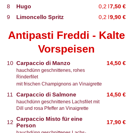
8
Hugo
0,2
l
7,50
€
9
Limoncello Spritz
0,2
l
9,90
€
Antipasti Freddi - Kalte
Vorspeisen
10
Carpaccio di Manzo
14,50
€
hauchdünn geschnittenes, rohes
Rinderfilet
mit frischen Champignons an Vinaigrette
11
Carpaccio di Salmone
14,50
€
hauchdünn geschnittenes Lachsfilet mit
Dill und rosa Pfeffer an Vinaigrette
Carpaccio Misto für eine
12
17,90
€
Person
hauchdünn geschnittenes Lachs-,